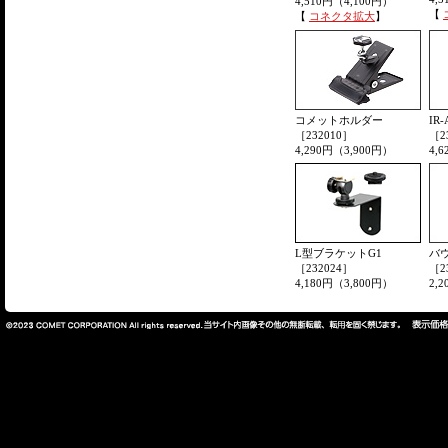
4,510円（4,100円）
【
【
コネクタ拡大
】
コメットホルダー
IR
［232010］
［2
4,290円（3,900円）
4,
L型ブラケットG1
バ
［232024］
［2
4,180円（3,800円）
2,