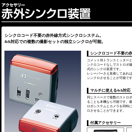
シンクロコード不要の赤外線方式シンクロシステム。
4ch対応での複数の撮影セットの独立シンクロが可能。
シンクロコード不要の
コメットIRトランスミッターと
ンクロコードなしでストロボ
式のシンクロ装置です。
レシーバーさえ装着してあれ
シンクロさせることが可能で
マルチに使える4ch対応
同じスペースで複数のストロ
ることも本機なら可能です。最
ロボシステムとカメラを同時
ロさせることができます。
付属アクセサリー