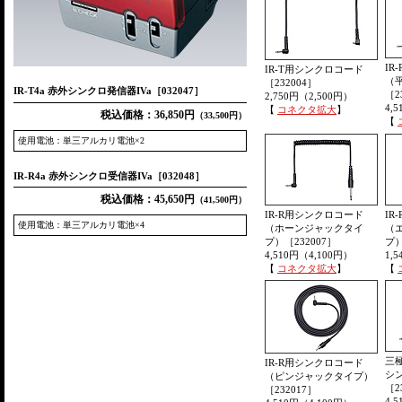
IR
IR-T用シンクロコード
（
［232004］
IR-T4a 赤外シンクロ発信器IVa［032047］
［2
2,750円（2,500円）
4,
【
コネクタ拡大
】
税込価格：36,850円
（33,500円）
【
使用電池：単三アルカリ電池×2
IR-R4a 赤外シンクロ受信器IVa［032048］
税込価格：45,650円
（41,500円）
IR-R用シンクロコード
IR
使用電池：単三アルカリ電池×4
（ホーンジャックタイ
（
プ）［232007］
プ）
4,510円（4,100円）
1,
【
コネクタ拡大
】
【
三
IR-R用シンクロコード
シ
（ピンジャックタイプ）
［2
［232017］
4,