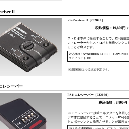
ceiver II
RS-Receiver II［232070］
税込価格：19,800円
（
ストロボ本体に接続することで、RS-発信器
ントローラーからストロボを無線シンクロ
ることが出来ます。
対応機種：SYNCHRON 04 RC II、CAPA-240
スカイライト RC
※対応機種は今後追加予定です。
ミニレシーバー
RSミニレシーバー［232029］
税込価格：8,800円
（
RSミニレシーバー接続コネクターを搭載し
ボ本体に接続することで、コメットRS-発
トロボをシンクロ発光させることが出来ま
USB接続対応機種：suisei-Ⅴ、CTR-04、TWINK