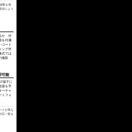
周波数を使
混信により
るか、付
器を付属
いコード
ィング作
線式では
の撮影
用可能
ズ端子に
信器を手
ターチャ
ートフォ
ードが異な
対応一覧を