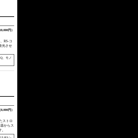
18,000円）
、RS-コ
発光させ
0CQ、モノ
8,000円）
たストロ
信器からス
す。
LE-RSシ