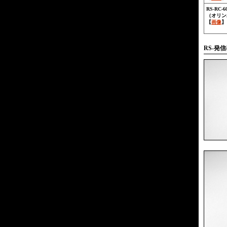
RS-RC-
（オリンパ
【
画像
】
RS-発