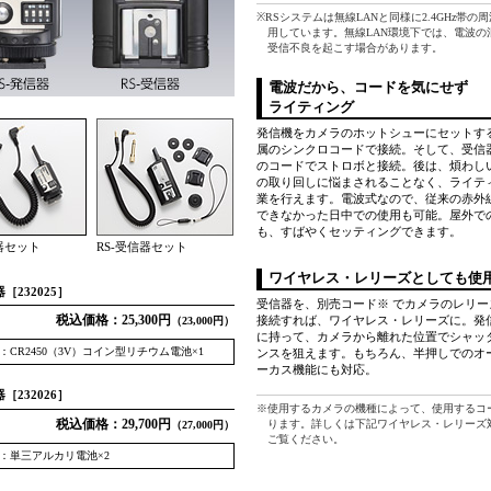
※RSシステムは無線LANと同様に2.4GHz帯の
用しています。無線LAN環境下では、電波の
受信不良を起こす場合があります。
電波だから、コードを気にせず
ライティング
発信機をカメラのホットシューにセットす
属のシンクロコードで接続。そして、受信
のコードでストロボと接続。後は、煩わし
の取り回しに悩まされることなく、ライテ
業を行えます。電波式なので、従来の赤外
できなかった日中での使用も可能。屋外で
も、すばやくセッティングできます。
信器セット
RS-受信器セット
ワイヤレス・レリーズとしても使
器［232025］
受信器を、別売コード※ でカメラのレリー
税込価格：25,300円
接続すれば、ワイヤレス・レリーズに。発
（23,000円）
に持って、カメラから離れた位置でシャッ
：CR2450（3V）コイン型リチウム電池×1
ンスを狙えます。もちろん、半押しでのオ
ーカス機能にも対応。
器［232026］
※使用するカメラの機種によって、使用するコ
税込価格：29,700円
ります。詳しくは下記ワイヤレス・レリーズ
（27,000円）
ご覧ください。
：単三アルカリ電池×2