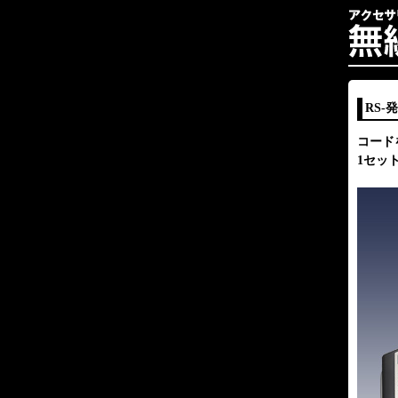
RS-
コード
1セッ