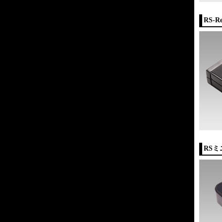
RS-Re
RS