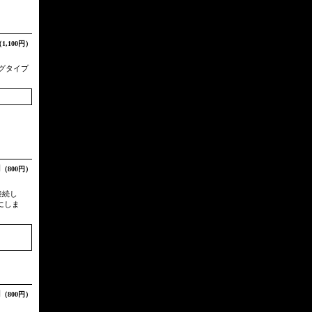
1,100円）
ラグタイプ
円
（800円）
接続し
にしま
円
（800円）