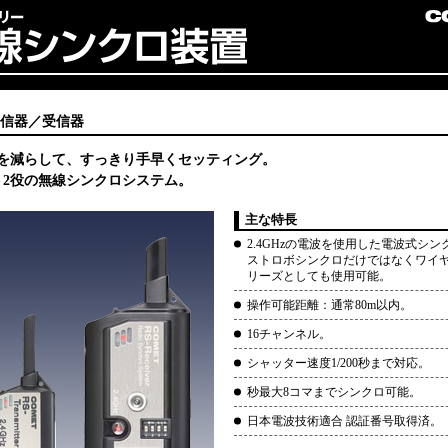
発信器／受信器
を減らして、すっきり手早くセッティング。
ト2役の無線シンクロシステム。
主な特長
2.4GHzの電波を使用した電波式シン
ストロボシンクロだけではなくワイ
リーズとしても使用可能。
操作可能距離：通常80m以内。
16チャンネル。
シャッター速度1/200秒まで対応。
秒最大8コマまでシンクロ可能。
日本電波技術適合 認証番号取得済。