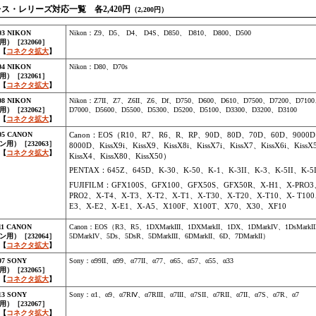
ス・レリーズ対応一覧 各2,420円
（2,200円）
03 NIKON
Nikon：Z9、D5、 D4、 D4S、D850、 D810、 D800、D500
）［232060］
【
コネクタ拡大
】
04 NIKON
Nikon：D80、D70s
）［232061］
【
コネクタ拡大
】
08 NIKON
Nikon：Z7II、Z7、Z6II、Z6、Df、D750、D600、D610、D7500、D7200、D710
）［232062］
D7000、D5600、D5500、D5300、D5200、D5100、D3300、D3200、D3100
【
コネクタ拡大
】
05 CANON
Canon：EOS（R10、R7、R6、R、RP、90D、80D、70D、60D、9000
用）［232063］
8000D、KissX9i、KissX9、KissX8i、KissX7i、KissX7、KissX6i、Kiss
【
コネクタ拡大
】
KissX4、KissX80、KissX50）
PENTAX：645Z、645D、K-30、K-50、K-1、K-3II、K-3、K-5II、K-5I
FUJIFILM：GFX100S、GFX100、GFX50S、GFX50R、X-H1、X-PRO3
PRO2、X-T4、X-T3、X-T2、X-T1、X-T30、X-T20、X-T10、X- T100
E3、X-E2、X-E1、X-A5、X100F、X100T、X70、X30、XF10
11 CANON
Canon：EOS（R3、R5、1DXMarkIII、1DXMarkII、1DX、1DMarkIV、1DsMarkI
用）［232064］
5DMarkIV、5Ds、5DsR、5DMarkIII、6DMarkII、6D、7DMarkII）
【
コネクタ拡大
】
07 SONY
Sony：α99II、α99、α77II、α77、α65、α57、α55、α33
）［232065］
【
コネクタ拡大
】
13 SONY
Sony：α1、α9、α7RⅣ、α7RIII、α7III、α7SII、α7RII、α7II、α7S、α7R、α7
）［232067］
【
コネクタ拡大
】