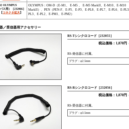
602 OLYMPUS
OLYMPUS：OM-D（E-M1、 E-M5 、 E-M5 MarkII、E-M10、E-M10
ス用）［232066］
MarkII）、PEN（PEN-F、E-P5、E-P3、E-PL8、E-PL7、E-PL6、E-PL
【
コネクタ拡大
】
PL3、E-PL2、E-PM1、E-PM2）
信器／受信器用アクセサリー
RS-Tシンクロコード［232055］
税込価格：1,870円
（
RS-発信器に付属。
プラグ：φ2.5mm
RS-Rシンクロコード［232056］
税込価格：1,870円
（
RS-受信器に付属。
プラグ：φ3.5mm