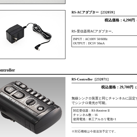
RS-ACアダプター［232059］
税込価格：4,290円
（
RS-受信器用ACアダプター。
INPUT：AC100V 50/60Hz
OUTPUT：DC5V 50mA
ntroller
RS-Controller［232071］
税込価格：29,700円
（
無線シンクロ装置と同じチャンネルに設定
でシンクロ発光が可能。
対応受信器：
RS-Receiver II
チャンネル数：16
使用電池：単三アルカリ電池×1
※対応機種は今後追加予定です。