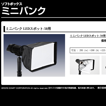
ミニバンク LEDスポット-50用
ミニバンク LEDスポット-50用［
価格
寸法 ： 295（w）×200（h）×22