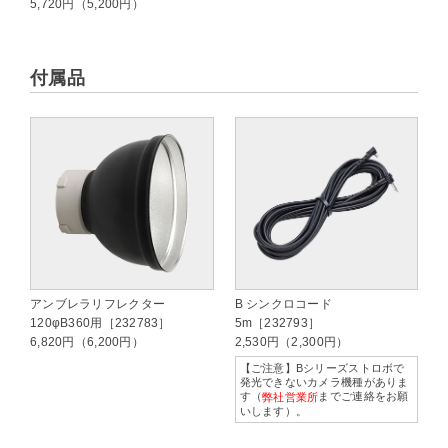
5,720円（5,200円）
付属品
アンブレラリフレクター
B シンクロコード
120φB360用［232783］
5m［232793］
6,820円（6,200円）
2,530円（2,300円）
【ご注意】Bシリーズストロボで
発光できないカメラ機種がありま
す（
までご連絡をお願
弊社営業所
いします）。