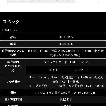
スペック
B360 HSS
品名
B360 HSS
型式
B360-HSS
対応無線シンクロ
B-Control／RS-発信器／RS-Controller（B-Control以外は
装置
無線シンクロのみ対応）
調光範囲
マニュアルモード：FULL～1/128
《1/3EVステッ
HSSモード：FULL～1/32
プ》
Sony／Canon／Nikon：発光回数（T）1～99回 発光周
マルチ発光
波数（Hz）1～99Hz
Fuji：発光回数（T）2～90回 発光周波数（Hz）1～90Hz
電池
リチウムイオン電池B360用（14.4V 2500mAh）
電池充電時間
約2.5時間