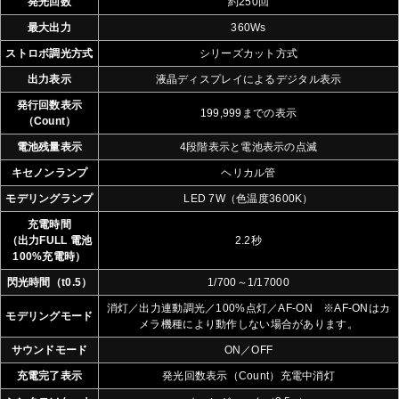
発光回数
約250回
最大出力
360Ws
ストロボ調光方式
シリーズカット方式
出力表示
液晶ディスプレイによるデジタル表示
発行回数表示
199,999までの表示
（Count）
電池残量表示
4段階表示と電池表示の点滅
キセノンランプ
ヘリカル管
モデリングランプ
LED 7W（色温度3600K）
充電時間
（出力FULL 電池
2.2秒
100%充電時）
閃光時間（t0.5）
1/700～1/17000
消灯／出力連動調光／100%点灯／AF-ON ※AF-ONはカ
モデリングモード
メラ機種により動作しない場合があります。
サウンドモード
ON／OFF
充電完了表示
発光回数表示（Count）充電中消灯