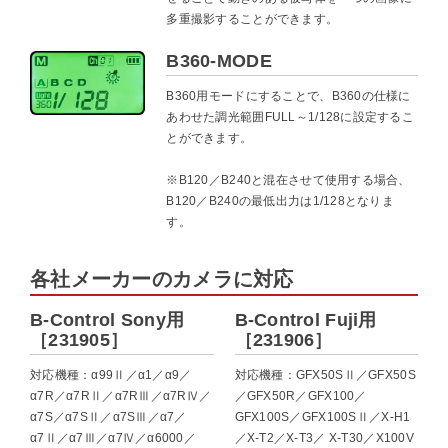
多重撮影することができます。
B360-MODE
B360用モードにすることで、B360の仕様に
あわせた調光範囲FULL～1/128に設定するこ
とができます。
※B120／B240と混在させて使用する場合、
B120／B240の最低出力は1/128となりま
す。
各社メーカーのカメラに対応
B-Control Sony用
B-Control Fuji用
［231905］
［231906］
対応機種：α99Ⅱ／α1／α9／
対応機種：GFX50SⅡ／GFX50S
α7R／α7RⅡ／α7RⅢ／α7RⅣ／
／GFX50R／GFX100／
α7S／α7SⅡ／α7SⅢ／α7／
GFX100S／GFX100SⅡ／X-H1
α7Ⅱ／α7Ⅲ／α7Ⅳ／α6000／
／X-T2／X-T3／ X-T30／X100V