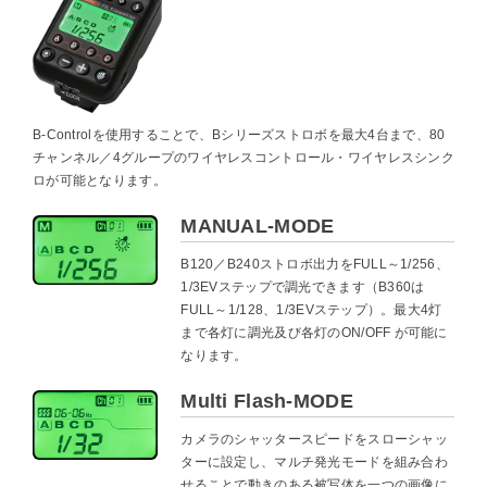
B-Controlを使用することで、Bシリーズストロボを最大4台まで、80
チャンネル／4グループのワイヤレスコントロール・ワイヤレスシンク
ロが可能となります。
MANUAL-MODE
B120／B240ストロボ出力をFULL～1/256、
1/3EVステップで調光できます（B360は
FULL～1/128、1/3EVステップ）。最大4灯
まで各灯に調光及び各灯のON/OFF が可能に
なります。
Multi Flash-MODE
カメラのシャッタースピードをスローシャッ
ターに設定し、マルチ発光モードを組み合わ
せることで動きのある被写体を一つの画像に