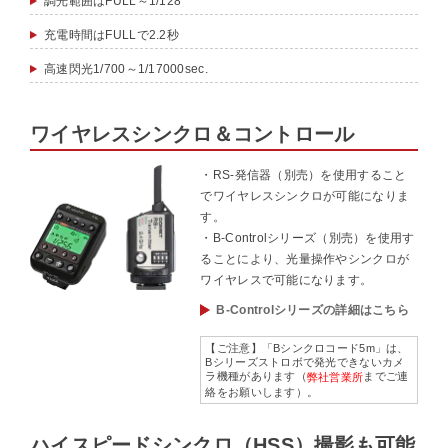
調光範囲はFULL～1/128
充電時間はFULLで2.2秒
高速閃光1/700～1/17000sec.
ワイヤレスシンクロ＆コントロール
・RS-発信器（別売）を使用すること
でワイヤレスシンクロが可能になりま
す。
・B-Controlシリーズ（別売）を使用す
ることにより、光量操作やシンクロが
ワイヤレスで可能になります。
B-Controlシリーズの詳細はこちら
【ご注意】「Bシンクロコード5m」は、
Bシリーズストロボで発光できないカメ
ラ機種があります（
までご連
弊社営業所
絡をお願いします）。
ハイスピードシンクロ（HSS）撮影も可能