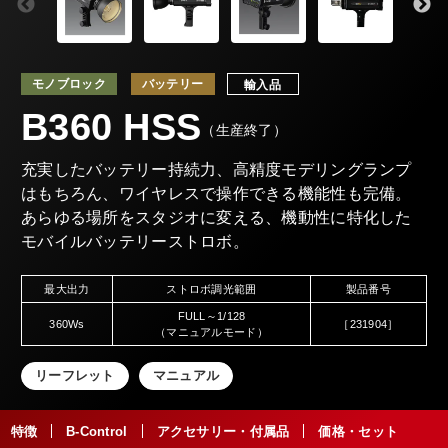
モノブロック
バッテリー
輸入品
B360 HSS
（生産終了）
充実したバッテリー持続力、高精度モデリングランプ
はもちろん、ワイヤレスで操作できる機能性も完備。
あらゆる場所をスタジオに変える、機動性に特化した
モバイルバッテリーストロボ。
最大出力
ストロボ調光範囲
製品番号
FULL～1/128
360Ws
［231904］
（マニュアルモード）
リーフレット
マニュアル
特徴
B-Control
アクセサリー・付属品
価格・セット