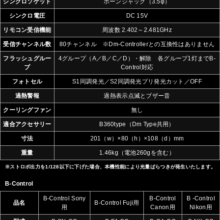
シンクロソケット
ホーンジャック（3.5φ）
シンクロ電圧
DC 15V
リモコン受信機能
周波数 2.402～2.481GHz
受信チャンネル数
80チャンネル ※Dm-Controllerとの互換性はありません
フラッシュグルー
4グループ（A／B／C／D）・解除 各グループ1灯までB-
プ
Control対応
フォトセル
S1同調発光／S2同調発光プリ発光カット／OFF
過熱警報
過熱表示点滅とブザー音
クーリングファン
無し
適合アクセサリー
B360type（Dm Type共用）
寸法
201（w）×80（h）×108（d）mm
重量
1.46kg（電池260gを含む）
※ストロボ出力を1/128以下に下げた場合、本機性能により光量ばらつきが発生いたします。
B-Control
B-Control Sony
B-Control
B -Control
品名
B-Control Fuji用
用
Canon用
Nikon用