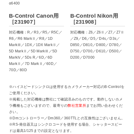
α6400
B-Control Canon用
B-Control Nikon用
［231907］
［231908］
対応機種：R／R3／R5／R5C／
対応機種：Z6／Z6Ⅱ／Z7／Z7Ⅱ
R6／R6 MarkⅡ／R8／1D
／Z9／D6／D5／D4s／D3s／
MarkⅢ／1DX／1DX MarkⅡ／
D850／D810／D800／D780／
5D MarkⅡ／5D MarkⅢ／5D
D750／D700／D610／D500／
MarkⅣ／5Ds R／6D／6D
D200／D7000
MarkⅡ／7D MarkⅡ／60D／
70D／80D
※ハイスピードシンクロは使用するカメラメーカー対応のB-Controlを
ご使用ください。
※掲載した対応機種は弊社にて確認済みのものです。動作しないカメ
ラ機種もございますので、最寄りの
までお問い合わせくだ
弊社営業所
さい。
※Dmコントローラー／Dm360／360TTLとの互換性はございません。
※RS-発信器又はシンクロコードを使用する場合、シャッタースピー
ドは最高1/125までの設定となります。