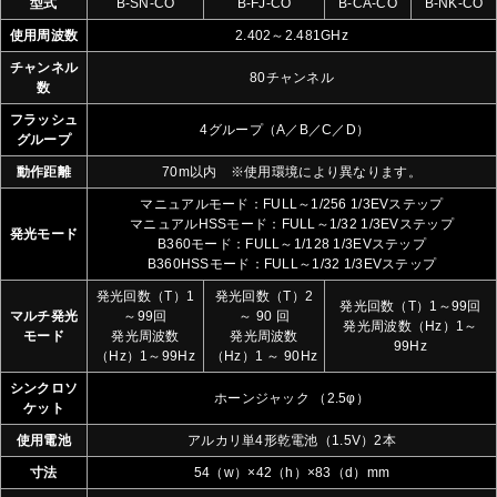
型式
B-SN-CO
B-FJ-CO
B-CA-CO
B-NK-CO
使用周波数
2.402～2.481GHz
チャンネル
80チャンネル
数
フラッシュ
4グループ（A／B／C／D）
グループ
動作距離
70m以内 ※使用環境により異なります。
マニュアルモード：FULL～1/256 1/3EVステップ
マニュアルHSSモード：FULL～1/32 1/3EVステップ
発光モード
B360モード：FULL～1/128 1/3EVステップ
B360HSSモード：FULL～1/32 1/3EVステップ
発光回数（T）1
発光回数（T）2
発光回数（T）1～99回
マルチ発光
～99回
～ 90 回
発光周波数（Hz）1～
モード
発光周波数
発光周波数
99Hz
（Hz）1～99Hz
（Hz）1 ～ 90Hz
シンクロソ
ホーンジャック （2.5φ）
ケット
使用電池
アルカリ単4形乾電池（1.5V）2本
寸法
54（w）×42（h）×83（d）mm