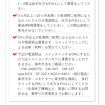
1～2度は必ず出力をFULLにして通電をしてくだ
さい。
3ヵ月以上（10ヵ月未満）の長期間ご使用になら
なかったストロボ電源部は、出力をFULLにして
最低4時間通電をしてください。この間は絶対に
発光させないでください。
10ヵ月以上の長期間ご使用にならなかったスト
ロボ電源部は通電せず、コメットクリニックに
よる点検（有料）を受けてください。
下記の電源部は、メインスイッチをONにするだ
けではメインコンデンサーに通電することがで
きません。操作方法をご確認ください。
・CW-2400T/Tc、CM-4XT、CM-1XT
typeS/CX、ST-222Ⅱ/420Ⅱ/440Ⅱ（現行製品）
操作方法：コネクターに発光部を接続し、各灯
スイッチをONにして出力をFULLにしてくださ
い。（生産終了機種など、取扱いに関するお問
合せは、最寄りの営業所までお願いします）