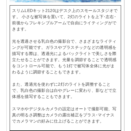
スリムLEDキット2120はデスク上のスモールスタジオで
す。 小さな被写体を置いて、2灯のライトを上下･左右･
前後からフレキシブルアームで自由にライティングがで
きます。
光を透過させる乳白色の撮影台で、さまざまなライティ
ングが可能です。ガラスやプラスチックなどの透明感を
描写する際は、透過光によるバックライトで美しさを際
立たせることができます。光量を調節することで透明感
をコントロール可能で、もう1灯で被写体全体に光がま
わるように調節することもできます。
また、透過光を使わずに2灯のライトを調整すること
で、乳白色の撮影台は白やグレーに変わり、影などで立
体感を描写することもできます。
スマホやデジタルカメラの設定はオートで撮影可能、写
真の明るさ調整はカメラの露出補正をプラス･マイナス
でカメラマンの好みに仕上げることができます。