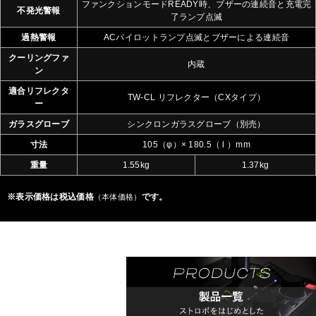
ファンクションモードREADY時、ブザーの連続音と充電完
不発光警報
了ランプ点滅
過熱警報
ACパイロットランプ点滅とブザーによる連続音
クーリングファ
内蔵
ン
適合リフレクタ
TW-CL リフレクター（CXタイプ）
ー
ガラスグローブ
シンクロンガラスグローブ（別売）
寸法
105（φ）× 180.5（ l ）mm
重量
1.55kg
1.37kg
※表示価格は税込価格
です。
（本体価格）