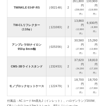
261,800
130,900
円
円
TWINKLE 034F-RS
［002148］
2
（238,000
（119,000
円）
円）
13,860
6,930円
TW-CLリフレクター
円
［121083］
2
（6,300
（110φ）
（12,600
円）
円）
30,580
15,290
アンブレラ50ナイロン
円
円
［025356］
2
950φ 8mm軸
（27,800
（13,900
円）
円）
37,620
18,810
円
円
CMS-3Bライトスタンド
［232453］
2
（34,200
（17,100
円）
円）
18,700
18,700
円
円
モノブロックセットケース
［122479］
1
（17,000
（17,000
円）
円）
付属品：ACコード4m黒丸J（インレット）、ハロゲンランプ200W、
CRシンクロコード5mストレート、RSミニレシーバー