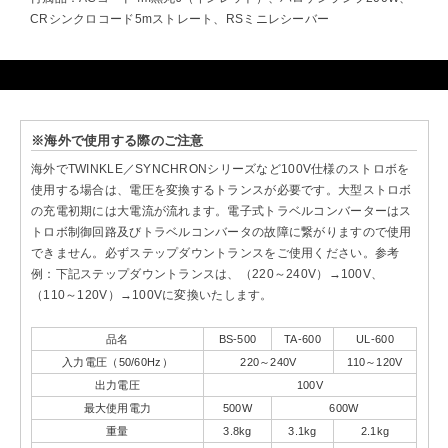
CRシンクロコード5mストレート、RSミニレシーバー
※海外で使用する際のご注意
海外でTWINKLE／SYNCHRONシリーズなど100V仕様のストロボを
使用する場合は、電圧を変換するトランスが必要です。大型ストロボ
の充電初期には大電流が流れます。電子式トラベルコンバーターはス
トロボ制御回路及びトラベルコンバータの故障に繋がりますので使用
できません。必ずステップダウントランスをご使用ください。参考
例：下記ステップダウントランスは、（220～240V）→100V、
（110～120V）→100Vに変換いたします。
品名
BS-500
TA-600
UL-600
入力電圧（50/60Hz）
220～240V
110～120V
出力電圧
100V
最大使用電力
500W
600W
重量
3.8kg
3.1kg
2.1kg