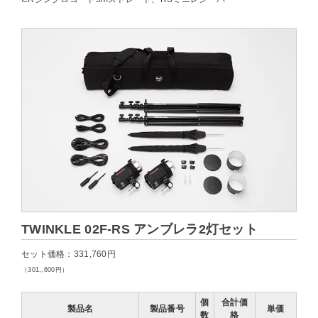
TWINKLE 02F-RS アンブレラ2灯セット
セット価格：331,760円
（301,,600円）
個
合計価
製品名
製品番号
単価
数
格