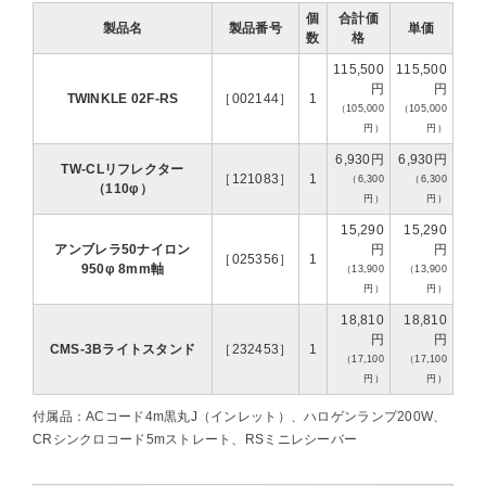
個
合計価
製品名
製品番号
単価
数
格
115,500
115,500
円
円
TWINKLE 02F-RS
［002144］
1
（105,000
（105,000
円）
円）
6,930円
6,930円
TW-CLリフレクター
［121083］
1
（6,300
（6,300
（110φ）
円）
円）
15,290
15,290
アンブレラ50ナイロン
円
円
［025356］
1
950φ 8mm軸
（13,900
（13,900
円）
円）
18,810
18,810
円
円
CMS-3Bライトスタンド
［232453］
1
（17,100
（17,100
円）
円）
付属品：ACコード4m黒丸J（インレット）、ハロゲンランプ200W、
CRシンクロコード5mストレート、RSミニレシーバー