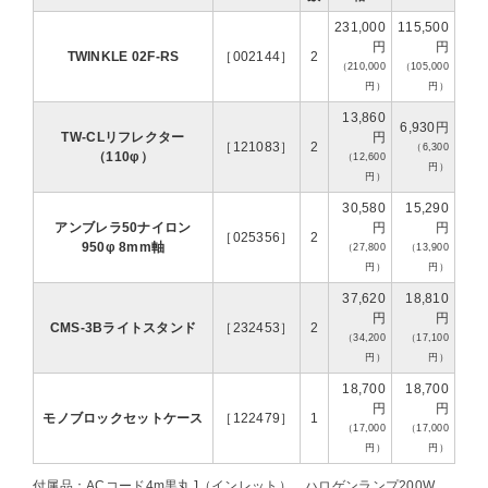
231,000
115,500
円
円
TWINKLE 02F-RS
［002144］
2
（210,000
（105,000
円）
円）
13,860
6,930円
TW-CLリフレクター
円
［121083］
2
（6,300
（110φ）
（12,600
円）
円）
30,580
15,290
アンブレラ50ナイロン
円
円
［025356］
2
950φ 8mm軸
（27,800
（13,900
円）
円）
37,620
18,810
円
円
CMS-3Bライトスタンド
［232453］
2
（34,200
（17,100
円）
円）
18,700
18,700
円
円
モノブロックセットケース
［122479］
1
（17,000
（17,000
円）
円）
付属品：ACコード4m黒丸J（インレット）、ハロゲンランプ200W、