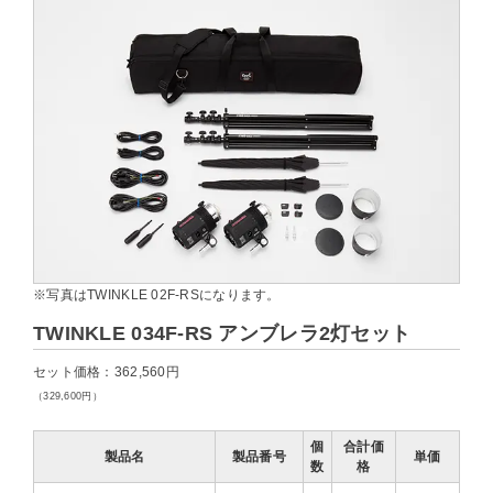
※写真はTWINKLE 02F-RSになります。
TWINKLE 034F-RS アンブレラ2灯セット
セット価格：362,560円
（329,600円）
個
合計価
製品名
製品番号
単価
数
格