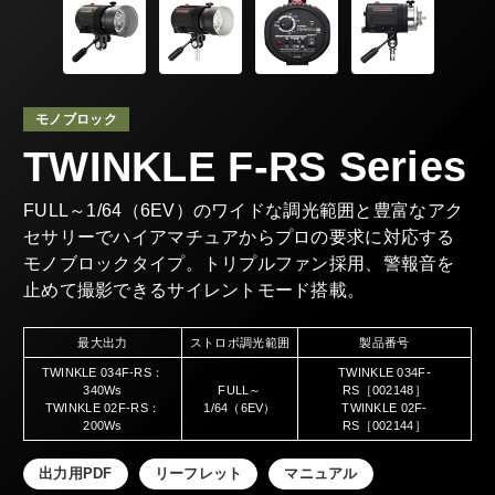
モノブロック
TWINKLE F-RS Series
FULL～1/64（6EV）のワイドな調光範囲と豊富なアク
セサリーでハイアマチュアからプロの要求に対応する
モノブロックタイプ。トリプルファン採用、警報音を
止めて撮影できるサイレントモード搭載。
最大出力
ストロボ調光範囲
製品番号
TWINKLE 034F-RS：
TWINKLE 034F-
340Ws
FULL～
RS［002148］
TWINKLE 02F-RS：
1/64（6EV）
TWINKLE 02F-
200Ws
RS［002144］
出力用PDF
リーフレット
マニュアル