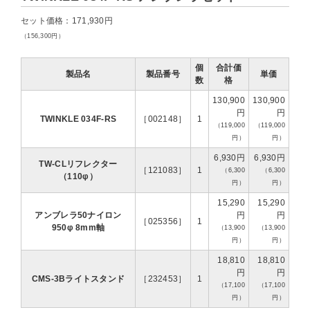
セット価格：171,930円
（156,300円）
個
合計価
製品名
製品番号
単価
数
格
130,900
130,900
円
円
TWINKLE 034F-RS
［002148］
1
（119,000
（119,000
円）
円）
6,930円
6,930円
TW-CLリフレクター
［121083］
1
（6,300
（6,300
（110φ）
円）
円）
15,290
15,290
アンブレラ50ナイロン
円
円
［025356］
1
950φ 8mm軸
（13,900
（13,900
円）
円）
18,810
18,810
円
円
CMS-3Bライトスタンド
［232453］
1
（17,100
（17,100
円）
円）