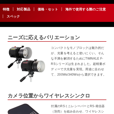
特徴
対応製品
価格・セット
海外で使用する際のご注意
スペック
ニーズに応えるバリエーション
コンパクトなモノブロックは魅力的だ
が、光量を考えると使いにくい。そん
な不満を解消するためにTWINKLE F-
RSシリーズは生まれました。超軽量ボ
ディーで大光量を実現。用途に合わせ
て、200Ws/340Wsから選択できます。
カメラ位置からワイヤレスシンクロ
付属のRSミニレシーバーとRS-発信器
（別売）を組み合わせ、ワイヤレスシ