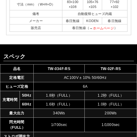
83×100
105×76
77×92
寸法（mm）（W×H×D）
×108
×105
×102
備考
自動復帰ヒューズ内蔵
メーカー
春日無線
KODEN
春日無線
販売店
春日無線（→
）
ホームページ
スペック
品名
TW-034F-RS
TW-02F-RS
定格電圧
AC100V ± 10% 50/60Hz
ヒューズ定格
6A
50Hz
1.8秒（FULL）
1.2秒（FULL）
充電時間
60Hz
1.6秒（FULL）
1.0秒（FULL）
最大出力
340Ws
200Ws
閃光時間
1/700sec
1/1000sec
（FULL）
ストロボ調光方