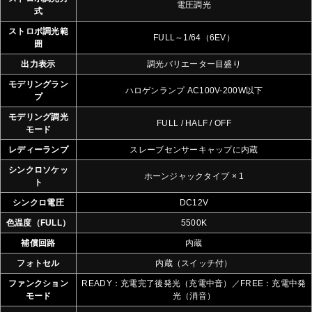
電圧調光
式
ストロボ調光範
FULL～1/64（6EV）
囲
出力表示
調光バリエーター目盛り
モデリングラン
ハロゲンランプ AC100V-200W以下
プ
モデリング調光
FULL / HALF / OFF
モード
レディーランプ
スレーブセンサーキャップに内蔵
シンクロソケッ
ホーンジャックタイプ × 1
ト
シンクロ電圧
DC12V
色温度（FULL）
5500K
補償回路
内蔵
フォトセル
内蔵（スイッチ付）
ファンクション
READY：充電完了後発光（充電中音）／FREE：充電中発
モード
光（消音）