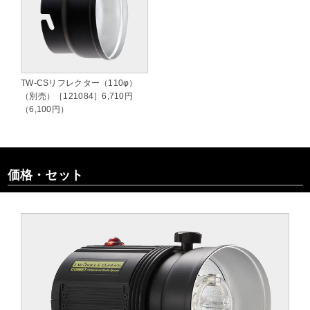
TW-CSリフレクター（110φ）
（別売）［121084］6,710円
（6,100円）
価格・セット