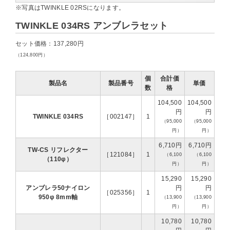
※写真はTWINKLE 02RSになります。
TWINKLE 034RS アンブレラセット
セット価格：137,280円
（124,800円）
個
合計価
製品名
製品番号
単価
数
格
104,500
104,500
円
円
TWINKLE 034RS
［002147］
1
（95,000
（95,000
円）
円）
6,710円
6,710円
TW-CS リフレクター
［121084］
1
（6,100
（6,100
（110φ）
円）
円）
15,290
15,290
アンブレラ50ナイロン
円
円
［025356］
1
950φ 8mm軸
（13,900
（13,900
円）
円）
10,780
10,780