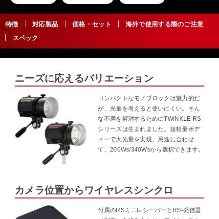
特徴
対応製品
価格・セット
海外で使用する際のご注意
スペック
ニーズに応えるバリエーション
コンパクトなモノブロックは魅力的だ
が、光量を考えると使いにくい。そん
な不満を解消するためにTWINKLE RS
シリーズは生まれました。超軽量ボデ
ィーで大光量を実現。用途に合わせ
て、200Ws/340Wsから選択できます。
カメラ位置からワイヤレスシンクロ
付属のRSミニレシーバーとRS-発信器