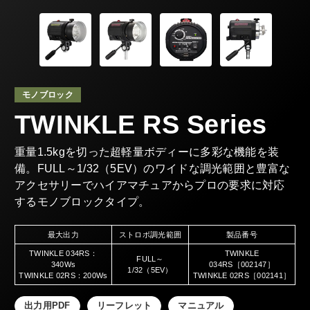
モノブロック
TWINKLE RS Series
重量1.5kgを切った超軽量ボディーに多彩な機能を装
備。FULL～1/32（5EV）のワイドな調光範囲と豊富な
アクセサリーでハイアマチュアからプロの要求に対応
するモノブロックタイプ。
最大出力
ストロボ調光範囲
製品番号
TWINKLE 034RS：
TWINKLE
FULL～
340Ws
034RS［002147］
1/32（5EV）
TWINKLE 02RS：200Ws
TWINKLE 02RS［002141］
出力用PDF
リーフレット
マニュアル