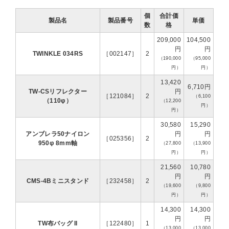
個
合計価
製品名
製品番号
単価
数
格
209,000
104,500
円
円
TWINKLE 034RS
［002147］
2
（190,000
（95,000
円）
円）
13,420
6,710円
TW-CSリフレクター
円
［121084］
2
（6,100
（110φ）
（12,200
円）
円）
30,580
15,290
アンブレラ50ナイロン
円
円
［025356］
2
950φ 8mm軸
（27,800
（13,900
円）
円）
21,560
10,780
円
円
CMS-4Bミニスタンド
［232458］
2
（19,600
（9,800
円）
円）
14,300
14,300
円
円
TW布バッグ II
［122480］
1
（13,000
（13,000