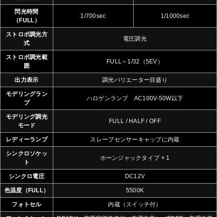
閃光時間
1/700sec
1/1000sec
（FULL）
ストロボ調光方
電圧調光
式
ストロボ調光範
FULL～1/32（5EV）
囲
出力表示
調光バリエーター目盛り
モデリングラン
ハロゲンランプ AC100V-50W以下
プ
モデリング調光
FULL / HALF / OFF
モード
レディーランプ
スレーブセンサーキャップに内蔵
シンクロソケッ
ホーンジャックタイプ × 1
ト
シンクロ電圧
DC12V
色温度（FULL）
5500K
フォトセル
内蔵（スイッチ付）