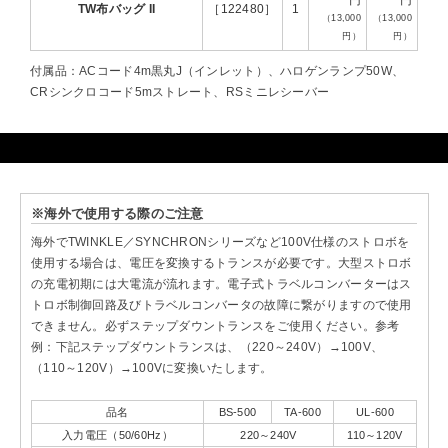
円
円
TW布バッグ II
［122480］
1
（13,000
（13,000
円）
円）
付属品：ACコード4m黒丸J（インレット）、ハロゲンランプ50W、
CRシンクロコード5mストレート、RSミニレシーバー
※海外で使用する際のご注意
海外でTWINKLE／SYNCHRONシリーズなど100V仕様のストロボを
使用する場合は、電圧を変換するトランスが必要です。大型ストロボ
の充電初期には大電流が流れます。電子式トラベルコンバーターはス
トロボ制御回路及びトラベルコンバータの故障に繋がりますので使用
できません。必ずステップダウントランスをご使用ください。参考
例：下記ステップダウントランスは、（220～240V）→100V、
（110～120V）→100Vに変換いたします。
品名
BS-500
TA-600
UL-600
入力電圧（50/60Hz）
220～240V
110～120V