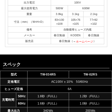
出力電圧
100V
最大使用電力
500W
600W
重量
3.8kg
3.1kg
2.1kg
83×100
105×76
77×92
寸法（mm）（W×H×D）
×108
×105
×102
備考
自動復帰ヒューズ内蔵
メーカー
春日無線
KODEN
春日無線
販売店
春日無線（→
）
ホームページ
スペック
型式
TW-034RS
TW-02RS
定格電圧
AC100V ± 10% 50/60Hz
ヒューズ定格
6A
50Hz
1.8秒（FULL）
1.2秒（FULL）
充電時間
60Hz
1.6秒（FULL）
1.0秒（FULL）
最大出力
340Ws
200Ws