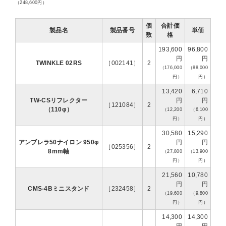
（248,600円）
個
合計価
製品名
製品番号
単価
数
格
193,600
96,800
円
円
TWINKLE 02RS
［002141］
2
（176,000
（88,000
円）
円）
13,420
6,710
TW-CSリフレクター
円
円
［121084］
2
（110φ）
（12,200
（6,100
円）
円）
30,580
15,290
アンブレラ50ナイロン 950φ
円
円
［025356］
2
8mm軸
（27,800
（13,900
円）
円）
21,560
10,780
円
円
CMS-4Bミニスタンド
［232458］
2
（19,600
（9,800
円）
円）
14,300
14,300