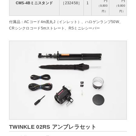
円
円
CMS-4Bミニスタンド
［232458］
1
（9,800
（9,800
円）
円）
付属品：ACコード4m黒丸J（インレット）、ハロゲンランプ50W、
CRシンクロコード5mストレート、RSミニレシーバー
TWINKLE 02RS アンブレラセット