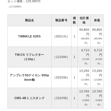
セット価格：129,580円
（117,800円）
個
合計価
製品名
製品番号
単価
数
格
96,800
96,800
円
円
TWINKLE 02RS
［002141］
1
（88,000
（88,000
円）
円）
6,710
6,710
TW-CS リフレクター
円
円
［121084］
1
（110φ）
（6,100
（6,100
円）
円）
15,290
15,290
アンブレラ50ナイロン 950φ
円
円
［025356］
1
8mm軸
（13,900
（13,900
円）
円）
10,780
10,780
円
円
CMS-4Bミニスタンド
［232458］
1
（9,800
（9,800
円）
円）