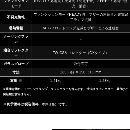
ファンクション
READY：充電完了後発光（充電中音）／FREE：充電中発
モード
光（消音）
ファンクションモードREADY時、ブザーの連続音と充電完
不発光警報
了ランプ点滅
過熱警報
ACパイロットランプ点滅とブザーによる連続音
クーリングファ
－
ン
適合リフレクタ
TW-CSリフレクター（CXタイプ）
ー
ガラスグローブ
取付不可
寸法
105（φ）× 150（ l ）mm
重量 ※
1.41kg
1.23kg
※重量は雲台、モデリングランプ、リフレクターを含みます。寸法はリフレクター、雲台など
突起物は含みません。
※表示価格は税込価格
です。
（本体価格）