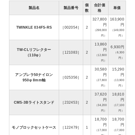
個
合計価
製品名
製品番号
単価
数
格
327,800
163,900
円
円
TWINKLE 034FS-RS
［002054］
2
（298,000
（149,000
円）
円）
13,860
6,930円
TW-CLリフレクター
円
［121083］
2
（6,300
（110φ）
（12,600
円）
円）
30,580
15,290
アンブレラ50ナイロン
円
円
［025356］
2
950φ 8mm軸
（27,800
（13,900
円）
円）
37,620
18,810
円
円
CMS-3Bライトスタンド
［232453］
2
（34,200
（17,100
円）
円）
18,700
18,700
円
円
モノブロックセットケース
［122479］
1
（17,000
（17,000