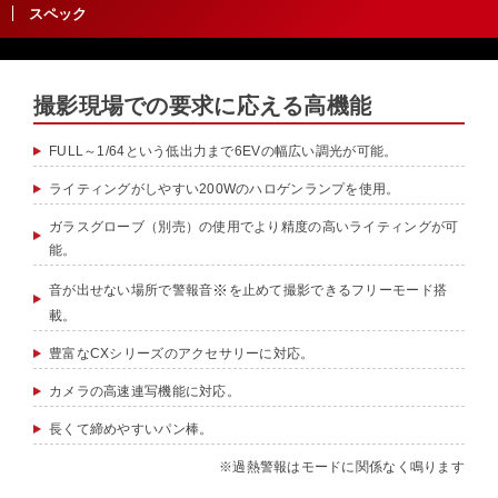
スペック
撮影現場での要求に応える高機能
FULL～1/64という低出力まで6EVの幅広い調光が可能。
ライティングがしやすい200Wのハロゲンランプを使用。
ガラスグローブ（別売）の使用でより精度の高いライティングが可
能。
※
音が出せない場所で警報音
を止めて撮影できるフリーモード搭
載。
豊富なCXシリーズのアクセサリーに対応。
カメラの高速連写機能に対応。
長くて締めやすいパン棒。
※過熱警報はモードに関係なく鳴ります