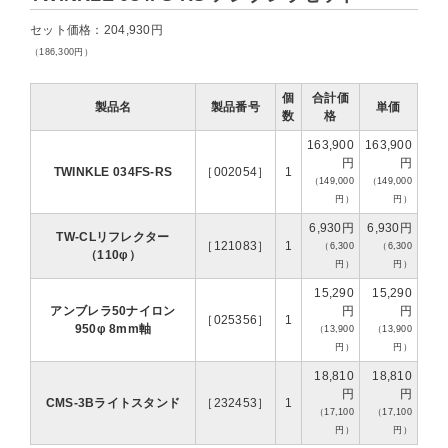
セット価格：204,930円
（186,300円）
個
合計価
製品名
製品番号
単価
数
格
163,900
163,900
円
円
TWINKLE 034FS-RS
［002054］
1
（149,000
（149,000
円）
円）
6,930円
6,930円
TW-CLリフレクター
［121083］
1
（6,300
（6,300
（110φ）
円）
円）
15,290
15,290
アンブレラ50ナイロン
円
円
［025356］
1
950φ 8mm軸
（13,900
（13,900
円）
円）
18,810
18,810
円
円
CMS-3Bライトスタンド
［232453］
1
（17,100
（17,100
円）
円）