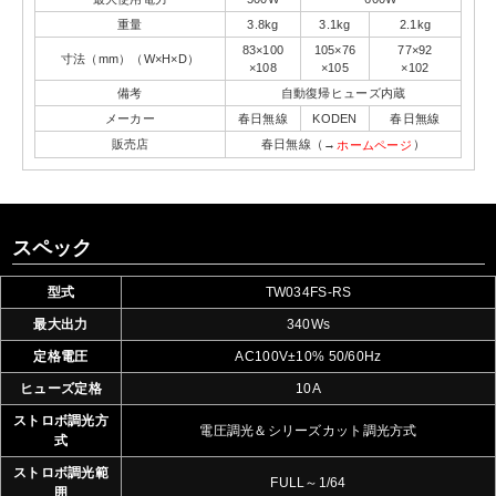
重量
3.8kg
3.1kg
2.1kg
83×100
105×76
77×92
寸法（mm）（W×H×D）
×108
×105
×102
備考
自動復帰ヒューズ内蔵
メーカー
春日無線
KODEN
春日無線
販売店
春日無線（→
）
ホームページ
スペック
型式
TW034FS-RS
最大出力
340Ws
定格電圧
AC100V±10% 50/60Hz
ヒューズ定格
10A
ストロボ調光方
電圧調光＆シリーズカット調光方式
式
ストロボ調光範
FULL～1/64
囲