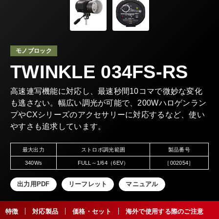
モノブロック
TWINKLE 034FS-RS
高速連写機能に対応し、最速秒間10コマで微妙な変化
も逃さない。幅広い調光が可能で、200Wハロゲンラン
プやCXシリーズのアクセサリーに対応するなど、使い
やすさも追求しています。
最大出力
ストロボ調光範囲
製品番号
340Ws
FULL～1/64（6EV）
［002054］
出力用PDF
リーフレット
マニュアル
特徴
対応製品
価格・セット
海外で使用する際のご注意