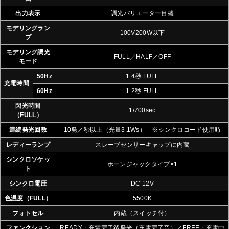
出力表示
調光バリエーター目盛
モデリングラン
100V200W以下
プ
モデリング調光
FULL／HALF／OFF
モード
50Hz
1.4秒 FULL
充電時間
60Hz
1.2秒 FULL
閃光時間
1/700sec
（FULL）
連続発光回数
10発／秒以上（光量3.1Ws） ※シンクロコード使用時
レディーランプ
スレーブセンサーキャップに内蔵
シンクロソケッ
ホーンジャックタイプ×1
ト
シンクロ電圧
DC 12V
色温度（FULL）
5500K
フォトセル
内蔵（スイッチ付）
ファンクション
READY：充電完了後発光（充電完了音）／FREE：充電中