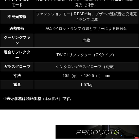
モード
発光（消音）
ファンクションモードREADY時、ブザーの連続音と充電完
不発光警報
了ランプ点滅
過熱警報
ACパイロットランプ点滅とブザーによる連続音
クーリングファ
内蔵
ン
適合リフレクタ
TW-CLリフレクター（CXタイプ）
ー
ガラスグローブ
シンクロンガラスグローブ（別売）
寸法
105（φ） × 180.5（l） mm
重量
1.57kg
※表示価格は税込価格
です。
（本体価格）