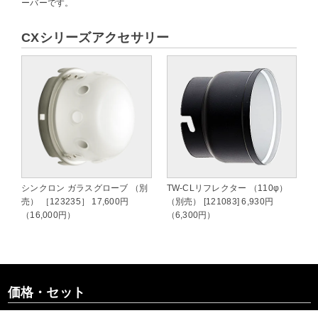
ーバーです。
CXシリーズアクセサリー
シンクロン ガラスグローブ （別
TW-CLリフレクター （110φ）
売） ［123235］ 17,600円
（別売） [121083] 6,930円
（16,000円）
（6,300円）
価格・セット