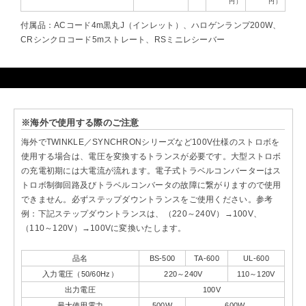
円）
円）
付属品：ACコード4m黒丸J（インレット）、ハロゲンランプ200W、
CRシンクロコード5mストレート、RSミニレシーバー
※海外で使用する際のご注意
海外でTWINKLE／SYNCHRONシリーズなど100V仕様のストロボを
使用する場合は、電圧を変換するトランスが必要です。大型ストロボ
の充電初期には大電流が流れます。電子式トラベルコンバーターはス
トロボ制御回路及びトラベルコンバータの故障に繋がりますので使用
できません。必ずステップダウントランスをご使用ください。参考
例：下記ステップダウントランスは、（220～240V）→100V、
（110～120V）→100Vに変換いたします。
品名
BS-500
TA-600
UL-600
入力電圧（50/60Hz）
220～240V
110～120V
出力電圧
100V
最大使用電力
500W
600W